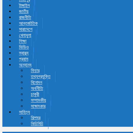
টাঙ্গাইল
জাতীয়
রাজনীতি
আন্তর্জাতিক
সারাদেশে
খেলাধুলা
শিক্ষা
ভিডিও
স্বাস্থ্য
প্রবাস
অন্যান্য
ফিচার
তথ্যপ্রযুক্তি
বিনোদন
অর্থনীতি
চাকুরী
সম্পাদকীয়
সাক্ষাৎকার
সাহিত্য
শিল্পঘর
কিচিমিচি