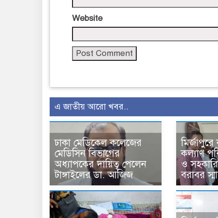
Website
এ জাতীয় আরো খবর..
ঢাকা মেডিকেল কলেজের
মির্জাপুর
মেডিসিন বিভাগের
কল্যাণ পর
অধ্যাপকের দায়িত্ব পেলেন
ও সহকারি
টাঙ্গাইলের ডা. আজিজ
বরাবর স্ম