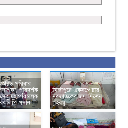
ে কর্মরত পরিবার
িদর্শিকা, পরিদর্শক
মির্জাপুরে একসঙ্গে চার
দের মহাপরিচালক
নবজাতকের জন্ম দিলেন
ারকলিপি প্রদান
গৃহবধূ