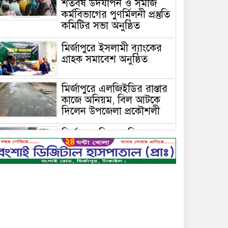
শতবর্ষ উদযাপন ও সমাজ
কর্মবিভাগের পুণর্মিলনী প্রস্তুতি
কমিটির সভা অনুষ্ঠিত
মির্জাপুরে ইসলামী ব্যাংকের
গ্রাহক সমাবেশ অনুষ্ঠিত
মির্জাপুরে এলজিইডির রাস্তার
কাজে অনিয়ম, বিল আটকে
দিলেন উপজেলা প্রকৌশলী
মির্জাপুরে বিলে অভিযান,
অবৈধ চায়না দুয়ারি জাল
ধ্বংস
বেপরোয়া গতির সিএনজি
কেড়ে নিল তরতাজা প্রাণ
মির্জাপুরে বহুরিয়া সরকারি