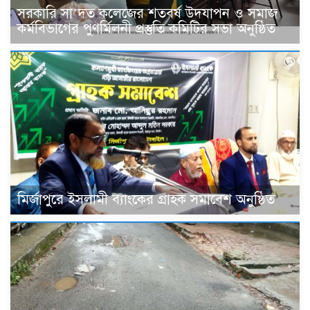
সরকারি সা’দত কলেজের শতবর্ষ উদযাপন ও সমাজ
কর্মবিভাগের পুণর্মিলনী প্রস্তুতি কমিটির সভা অনুষ্ঠিত
মির্জাপুরে ইসলামী ব্যাংকের গ্রাহক সমাবেশ অনুষ্ঠিত