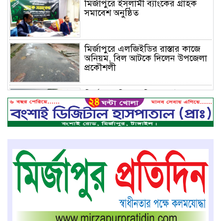
মির্জাপুরে ইসলামী ব্যাংকের গ্রাহক
সমাবেশ অনুষ্ঠিত
মির্জাপুরে এলজিইডির রাস্তার কাজে
অনিয়ম, বিল আটকে দিলেন উপজেলা
প্রকৌশলী
মির্জাপুরে বিলে অভিযান, অবৈধ চায়না
দুয়ারি জাল ধ্বংস
বেপরোয়া গতির সিএনজি কেড়ে নিল
তরতাজা প্রাণ
মির্জাপুরে বহুরিয়া সরকারি প্রাথমিক
বিদ্যালয়ের ম্যানেজিং কমিটি গঠন