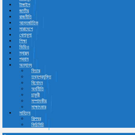
টাঙ্গাইল
জাতীয়
রাজনীতি
আন্তর্জাতিক
সারাদেশে
খেলাধুলা
শিক্ষা
ভিডিও
স্বাস্থ্য
প্রবাস
অন্যান্য
ফিচার
তথ্যপ্রযুক্তি
বিনোদন
অর্থনীতি
চাকুরী
সম্পাদকীয়
সাক্ষাৎকার
সাহিত্য
শিল্পঘর
কিচিমিচি