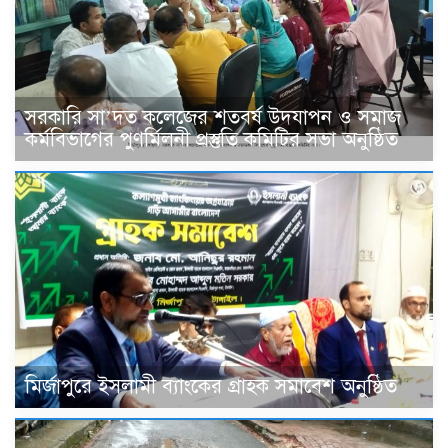
সরকারি সা’দত কলেজের শতবর্ষ উদযাপন ও সমাজ
কর্মবিভাগের পুণর্মিলনী প্রস্তুতি কমিটির সভা অনুষ্ঠিত
মির্জাপুরে ইসলামী ব্যাংকের গ্রাহক সমাবেশ অনুষ্ঠিত