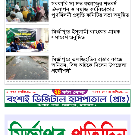
সরকারি সা’দত কলেজের শতবর্ষ
উদযাপন ও সমাজ কর্মবিভাগের
পুণর্মিলনী প্রস্তুতি কমিটির সভা অনুষ্ঠিত
মির্জাপুরে ইসলামী ব্যাংকের গ্রাহক
সমাবেশ অনুষ্ঠিত
মির্জাপুরে এলজিইডির রাস্তার কাজে
অনিয়ম, বিল আটকে দিলেন উপজেলা
প্রকৌশলী
মির্জাপুরে বিলে অভিযান, অবৈধ চায়না
দুয়ারি জাল ধ্বংস
বেপরোয়া গতির সিএনজি কেড়ে নিল
তরতাজা প্রাণ