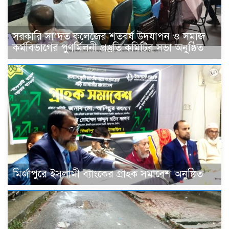
সরকারি সা’দত কলেজের শতবর্ষ উদযাপন ও সমাজ
কর্মবিভাগের পুণর্মিলনী প্রস্তুতি কমিটির সভা অনুষ্ঠিত
মির্জাপুরে ইসলামী ব্যাংকের গ্রাহক সমাবেশ অনুষ্ঠিত