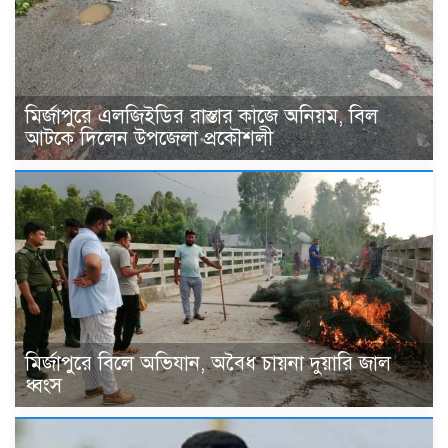
মির্জাপুরে এলজিইডির রাস্তার কাজে অনিয়ম, বিল
আটকে দিলেন উপজেলা প্রকৌশলী
মির্জাপুরে বিলে অভিযান, অবৈধ চায়না দুয়ারি জাল
ধ্বংস