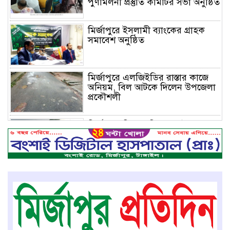
পুণর্মিলনী প্রস্তুতি কমিটির সভা অনুষ্ঠিত
মির্জাপুরে ইসলামী ব্যাংকের গ্রাহক
সমাবেশ অনুষ্ঠিত
মির্জাপুরে এলজিইডির রাস্তার কাজে
অনিয়ম, বিল আটকে দিলেন উপজেলা
প্রকৌশলী
মির্জাপুরে বিলে অভিযান, অবৈধ চায়না
দুয়ারি জাল ধ্বংস
বেপরোয়া গতির সিএনজি কেড়ে নিল
তরতাজা প্রাণ
মির্জাপুরে বহুরিয়া সরকারি প্রাথমিক
বিদ্যালয়ের ম্যানেজিং কমিটি গঠন