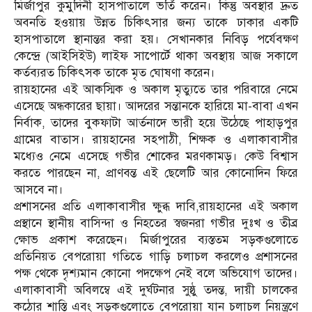
মির্জাপুর কুমুদিনী হাসপাতালে ভর্তি করেন। কিন্তু অবস্থার দ্রুত
অবনতি হওয়ায় উন্নত চিকিৎসার জন্য তাকে ঢাকার একটি
হাসপাতালে স্থানান্তর করা হয়। সেখানকার নিবিড় পর্যেবক্ষণ
কেন্দ্রে (আইসিইউ) লাইফ সাপোর্টে থাকা অবস্থায় আজ সকালে
কর্তব্যরত চিকিৎসক তাকে মৃত ঘোষণা করেন।
রায়হানের এই আকস্মিক ও অকাল মৃত্যুতে তার পরিবারে নেমে
এসেছে অন্ধকারের ছায়া। আদরের সন্তানকে হারিয়ে মা-বাবা এখন
নির্বাক, তাদের বুকফাটা আর্তনাদে ভারী হয়ে উঠেছে পাহাড়পুর
গ্রামের বাতাস। রায়হানের সহপাঠী, শিক্ষক ও এলাকাবাসীর
মধ্যেও নেমে এসেছে গভীর শোকের মরণকামড়। কেউ বিশ্বাস
করতে পারছেন না, প্রাণবন্ত এই ছেলেটি আর কোনোদিন ফিরে
আসবে না।
প্রশাসনের প্রতি এলাকাবাসীর ক্ষুব্ধ দাবি,রায়হানের এই অকাল
প্রস্থানে স্থানীয় বাসিন্দা ও নিহতের স্বজনরা গভীর দুঃখ ও তীব্র
ক্ষোভ প্রকাশ করেছেন। মির্জাপুরের ব্যস্ততম সড়কগুলোতে
প্রতিনিয়ত বেপরোয়া গতিতে গাড়ি চলাচল করলেও প্রশাসনের
পক্ষ থেকে দৃশ্যমান কোনো পদক্ষেপ নেই বলে অভিযোগ তাদের।
এলাকাবাসী অবিলম্বে এই দুর্ঘটনার সুষ্ঠু তদন্ত, দায়ী চালকের
কঠোর শাস্তি এবং সড়কগুলোতে বেপরোয়া যান চলাচল নিয়ন্ত্রণে