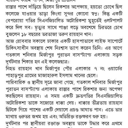
খায়রুল করিম পাপন, মির্জাপুর প্রতিদিন
রাস্তার পাশে দাঁড়িয়ে ছিলেন রিকশার অপেক্ষায়, হয়তো চোখে ছিল
কলেজে যাওয়ার তাড়া কিংবা সুন্দর কোনো স্বপ্ন। কিন্তু একটি
বেপরোয়া গতির সিএনজিচালিত অটোরিকশা মুহূর্তেই ওলটপালট
করে দিল সব। মৃত্যুর সাথে পাঞ্জা লড়ে অবশেষে চিরতরে চোখ
বুজলেন ১৮ বছরের তরতাজা তরুণ রায়হান খান।
আজ রোববার সকালে ঢাকার একটি হাসপাতালে লাইফ সাপোর্টে
চিকিৎসাধীন অবস্থায় শেষ নিঃশ্বাস ত্যাগ করেন তিনি। এর আগে
গতকাল শনিবার মির্জাপুর পুরাতন বাসস্ট্যান্ড এলাকায় সড়ক
দুর্ঘটনার শিকার হন এই কলেজছাত্র।
নিহত রায়হান খান মির্জাপুর পৌর এলাকার ৭ নং ওয়ার্ডের
পাহাড়পুর গ্রামের মাজাহারুল ইসলাম খানের ছেলে।
পারিবারিক ও স্থানীয় সূত্রে জানা গেছে, গতকাল শনিবার মির্জাপুর
পুরাতন বাসস্ট্যান্ড এলাকায় রাস্তার পাশে রিকশার জন্য অপেক্ষা
করছিলেন রায়হান। এ সময় একটি দ্রুতগতির সিএনজিচালিত
অটোরিকশা তাকে সজোরে ধাক্কা দেয়। ধাক্কার তীব্রতায় রায়হান
ছিটকে গিয়ে পাশের একটি দেয়ালে প্রচণ্ড আঘাত পান। এতে তার
মাথায় গুরুতর জখম হয় এবং অতিরিক্ত রক্তক্ষরণ শুরু হয়।
দুর্ঘটনার পর স্থানীয়রা রক্তাক্ত অবস্থায় তাকে উদ্ধার করে প্রথমে