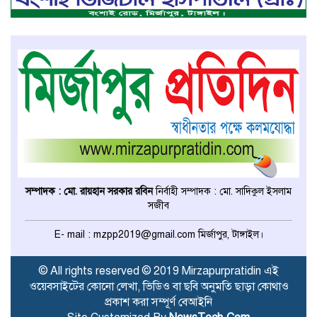
বেপরোয়া গতির সিএনজি কেড়ে নিল
তরতাজা প্রাণ
মির্জাপুরে বহুরিয়া সরকারি প্রাথমিক
বিদ্যালয়ের ম্যানেজিং কমিটি গঠন
মির্জাপুরে ধান ভিজে যাওয়াকে কেন্দ্র
করে ছোট ভাইয়ের হামলায় বড় ভাই
সম্পাদক : মো. রায়হান সরকার রবিন
নির্বাহী সম্পাদক : মো. সাদিকুল ইসলাম
নিহত
সজীব
ঢাকা মেডিকেল কলেজের মেডিসিন
E- mail : mzpp2019@gmail.com মির্জাপুর, টাঙ্গাইল।
বিভাগের অধ্যাপকের দায়িত্ব পেলেন
টাঙ্গাইলের ডা. আজিজ
© All rights reserved © 2019 Mirzapurpratidin এই
ওয়েবসাইটের কোনো লেখা, ভিডিও বা ছবি অনুমতি ছাড়া কোথাও
মির্জাপুরে উৎসবমুখর পরিবেশে
প্রকাশ করা সম্পূর্ণ বেআইনি
অনুষ্ঠিত হলো গণিত অলিম্পিয়াড