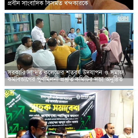
প্রবীন সাংবাদিক কিসমত খন্দকারকে
সরকারি সা’দত কলেজের শতবর্ষ উদযাপন ও সমাজ
কর্মবিভাগের পুণর্মিলনী প্রস্তুতি কমিটির সভা অনুষ্ঠিত