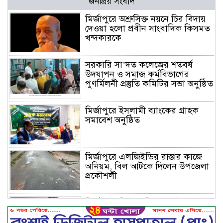
জনপ্রিয় সংবাদ
মির্জাপুরে অশ্রুসিক্ত নয়নে চির বিদায়
দেওয়া হলো প্রবীন সাংবাদিক কিসমত
খন্দকারকে
সরকারি সা’দত কলেজের শতবর্ষ
উদযাপন ও সমাজ কর্মবিভাগের
পুণর্মিলনী প্রস্তুতি কমিটির সভা অনুষ্ঠিত
মির্জাপুরে ইসলামী ব্যাংকের গ্রাহক
সমাবেশ অনুষ্ঠিত
মির্জাপুরে এলজিইডির রাস্তার কাজে
অনিয়ম, বিল আটকে দিলেন উপজেলা
প্রকৌশলী
মির্জাপুরে বিলে অভিযান, অবৈধ চায়না
দুয়ারি জাল ধ্বংস