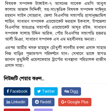
বিষয়ক সম্পাদক টাঙ্গাইল-৭ আসনের সাবেক এমপি আবুল
কালাম আজাদ সিদ্দিকী, সহ-সাংস্কৃতিক বিষযক সম্পাদক সাঈদুর
রহমান সাইদ সোহরাব, জেলা বিএনপির সভাপতি হাসানুজ্জামিল
শাহিন, সাধারণ সম্পাদক এডভোকেট ফরহাদ ইকবাল, উপজেলা
বিএনপির ভারপ্রাপ্ত সভাপতি এডভোকেট আব্দুর রউফ, সাধারণ
সম্পাদক সালাহ উদ্দিন আরিফ, পৌর বিএনপির সভাপতি হজরত
আলী মিঞা, সাধারণ সম্পাদক এস এম মহসীনসহ অন্যরা।
এরপর আমীর খসরু মাহমুদ চৌধুলী দানবীর রণদা প্রসাদ সাহার
নিজ বাড়ির পূজামন্ডপ পরিদর্শনে যান। সেখানে তাকে স্বাগত
জানান কুমুদিনী ওয়েলফেয়ার ট্রাস্টের ব্যবস্থানা পরিচালক রাজীব
প্রসাদ সাহা।
নিউজটি শেয়ার করুন..
Facebook
Twitter
Digg
Linkedin
Reddit
Google Plus