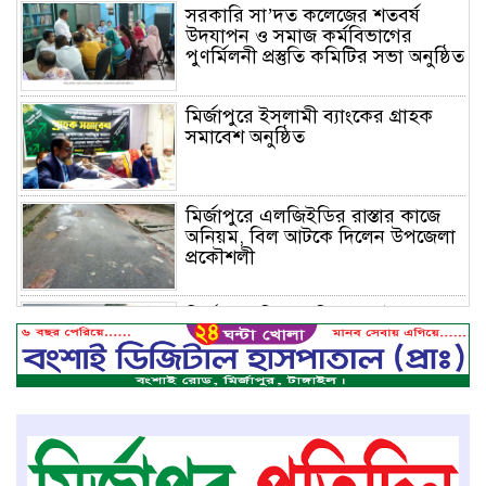
সরকারি সা’দত কলেজের শতবর্ষ
উদযাপন ও সমাজ কর্মবিভাগের
পুণর্মিলনী প্রস্তুতি কমিটির সভা অনুষ্ঠিত
মির্জাপুরে ইসলামী ব্যাংকের গ্রাহক
সমাবেশ অনুষ্ঠিত
মির্জাপুরে এলজিইডির রাস্তার কাজে
অনিয়ম, বিল আটকে দিলেন উপজেলা
প্রকৌশলী
মির্জাপুরে বিলে অভিযান, অবৈধ চায়না
দুয়ারি জাল ধ্বংস
বেপরোয়া গতির সিএনজি কেড়ে নিল
তরতাজা প্রাণ