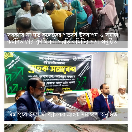
সরকারি সা’দত কলেজের শতবর্ষ উদযাপন ও সমাজ
কর্মবিভাগের পুণর্মিলনী প্রস্তুতি কমিটির সভা অনুষ্ঠিত
মির্জাপুরে ইসলামী ব্যাংকের গ্রাহক সমাবেশ অনুষ্ঠিত