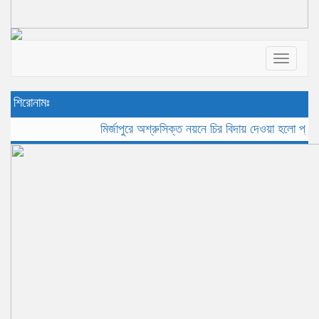
Toggle
navigat
শিরোনামঃ
মির্জাপুরে অশ্রুসিক্ত নয়নে চির বিদায় দেওয়া হলো প্রবীন সাং