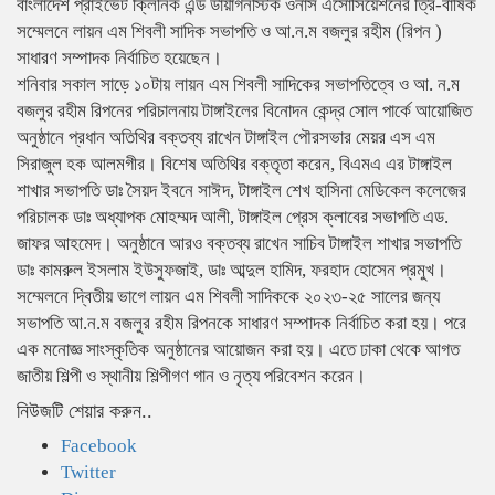
বাংলাদেশ প্রাইভেট ক্লিনিক এন্ড ডায়াগনস্টিক ওনার্স এসোসিয়েশনের ত্রি-বার্ষিক
সম্মেলনে লায়ন এম শিবলী সাদিক সভাপতি ও আ.ন.ম বজলুর রহীম (রিপন )
সাধারণ সম্পাদক নির্বাচিত হয়েছেন।
শনিবার সকাল সাড়ে ১০টায় লায়ন এম শিবলী সাদিকের সভাপতিত্বে ও আ. ন.ম
বজলুর রহীম রিপনের পরিচালনায় টাঙ্গাইলের বিনোদন কেন্দ্র সোল পার্কে আয়োজিত
অনুষ্ঠানে প্রধান অতিথির বক্তব্য রাখেন টাঙ্গাইল পৌরসভার মেয়র এস এম
সিরাজুল হক আলমগীর। বিশেষ অতিথির বক্তৃতা করেন, বিএমএ এর টাঙ্গাইল
শাখার সভাপতি ডাঃ সৈয়দ ইবনে সাঈদ, টাঙ্গাইল শেখ হাসিনা মেডিকেল কলেজের
পরিচালক ডাঃ অধ্যাপক মোহম্মদ আলী, টাঙ্গাইল প্রেস ক্লাবের সভাপতি এড.
জাফর আহমেদ। অনুষ্ঠানে আরও বক্তব্য রাখেন সাচিব টাঙ্গাইল শাখার সভাপতি
ডাঃ কামরুল ইসলাম ইউসুফজাই, ডাঃ আব্দুল হামিদ, ফরহাদ হোসেন প্রমুখ।
সম্মেলনে দ্বিতীয় ভাগে লায়ন এম শিবলী সাদিককে ২০২৩-২৫ সালের জন্য
সভাপতি আ.ন.ম বজলুর রহীম রিপনকে সাধারণ সম্পাদক নির্বাচিত করা হয়। পরে
এক মনোজ্ঞ সাংস্কৃতিক অনুষ্ঠানের আয়োজন করা হয়। এতে ঢাকা থেকে আগত
জাতীয় শিল্পী ও স্থানীয় শিল্পীগণ গান ও নৃত্য পরিবেশন করেন।
নিউজটি শেয়ার করুন..
Facebook
Twitter