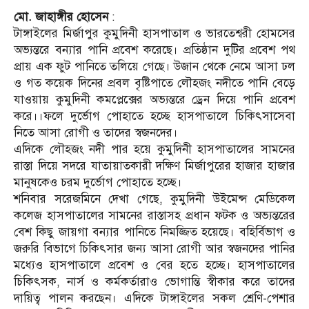
মো. জাহাঙ্গীর হোসেন
:
টাঙ্গাইলের মির্জাপুর কুমুদিনী হাসপাতাল ও ভারতেশ্বরী হোমসের
অভ্যন্তরে বন্যার পানি প্রবেশ করেছে। প্রতিষ্ঠান দুটির প্রবেশ পথ
প্রায় এক ফুট পানিতে তলিয়ে গেছে। উজান থেকে নেমে আসা ঢল
ও গত কয়েক দিনের প্রবল বৃষ্টিপাতে লৌহজং নদীতে পানি বেড়ে
যাওয়ায় কুমুদিনী কমপ্লেক্সের অভ্যন্তরে ড্রেন দিয়ে পানি প্রবেশ
করে।।ফলে দুর্ভোগ পোহাতে হচ্ছে হাসপাতালে চিকিৎসাসেবা
নিতে আসা রোগী ও তাদের স্বজনদের।
এদিকে লৌহজং নদী পার হয়ে কুমুদিনী হাসপাতালের সামনের
রাস্তা দিয়ে সদরে যাতায়াতকারী দক্ষিণ মির্জাপুরের হাজার হাজার
মানুষকেও চরম দুর্ভোগ পোহাতে হচ্ছে।
শনিবার সরেজমিনে দেখা গেছে, কুমুদিনী উইমেন্স মেডিকেল
কলেজ হাসপাতালের সামনের রাস্তাসহ প্রধান ফটক ও অভ্যন্তরের
বেশ কিছু জায়গা বন্যার পানিতে নিমজ্জিত হয়েছে। বহির্বিভাগ ও
জরুরি বিভাগে চিকিৎসার জন্য আসা রোগী আর স্বজনদের পানির
মধ্যেও হাসপাতালে প্রবেশ ও বের হতে হচ্ছে। হাসপাতালের
চিকিৎসক, নার্স ও কর্মকর্তারাও ভোগান্তি স্বীকার করে তাদের
দায়িত্ব পালন করছেন। এদিকে টাঙ্গাইলের সকল শ্রেণি-পেশার