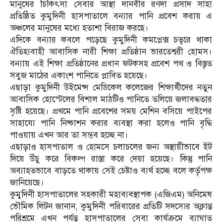
মানুষের চিকিৎসা সেবার আস্থা দানবীর রণদা প্রসাদ সাহা
প্রতিষ্ঠিত কুমুদিনী হাসপাতালে বন্যার পানি প্রবেশ করায় এ
অঞ্চলের মানুষের মধ্যে হতাশা বিরাজ করছে।
এদিকে বন্যার কবলে পড়েছে কুমুদিনী কমপ্লেক্স চত্বরে থাকা
ঐতিহ্যবাহী আবাসিক নারী শিক্ষা প্রতিষ্ঠান ভারতেশ্বরী হোমস।
বন্যায় এই শিক্ষা প্রতিষ্ঠানের প্রধান ফটকসহ প্রবেশ পথ ও বিস্তৃত
সবুজ মাঠের একাংশ পানিতে প্লাবিত হয়েছে।
এছাড়া কুমুদিনী উইমেন্স মেডিকেল কলেজের শিক্ষার্থীদের নতুন
আবাসিক হোস্টেলের বিশাল মাঠটিও পানিতে তলিয়ে জলাবদ্ধতার
সৃষ্টি হয়েছে। প্রথমে পানি প্রবেশের সময় মেশিন বসিয়ে পাইপের
সাহায্যে পানি নিষ্কাশন করার ব্যবস্থা করা হলেও পানি বৃদ্ধি
পাওয়ায় এখন আর তা সম্ভব হচ্ছে না।
এছাড়াও হাসপাতাল ও হোমসে চলাচলের জন্য অস্থায়ীভাবে ইট
দিয়ে উঁচু করে বিকল্প রাস্তা করে দেয়া হয়েছে। কিন্তু পানি
অব্যাহতভাবে বাড়তে থাকায় সেই চেষ্টাও ব্যর্থ হচ্ছে বলে কর্তৃপক্ষ
জানিয়েছে।
কুমুদিনী হাসপাতালের সহকারী মহাব্যবস্থাপক (এজিএম) অনিমেষ
ভৌমিক লিটন জানান, কুমুদিনী পরিবারের প্রতিটি সদস্যের অক্লান্ত
পরিশ্রমে এখন পর্যন্ত হাসপাতালের সেবা কার্যক্রমে ব্যাঘাত