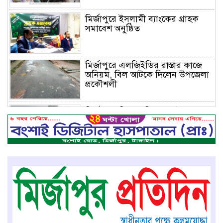
মির্জাপুরে ইসলামী ব্যাংকের গ্রাহক
সমাবেশ অনুষ্ঠিত
মির্জাপুরে এলজিইডির রাস্তার কাজে
অনিয়ম, বিল আটকে দিলেন উপজেলা
প্রকৌশলী
মির্জাপুরে বিলে অভিযান, অবৈধ চায়না
দুয়ারি জাল ধ্বংস
বেপরোয়া গতির সিএনজি কেড়ে নিল
তরতাজা প্রাণ
মির্জাপুরে বহুরিয়া সরকারি প্রাথমিক
বিদ্যালয়ের ম্যানেজিং কমিটি গঠন