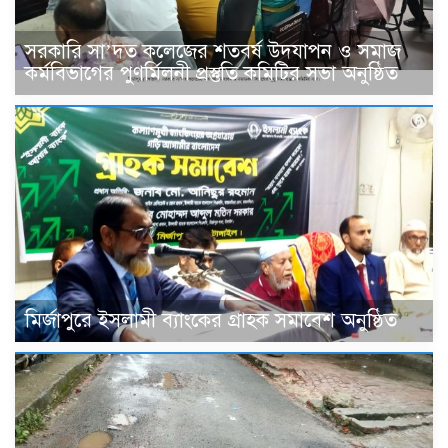
সরকারি সা’দত কলেজের শতবর্ষ উদযাপন ও সমাজ
কর্মবিভাগের পুণর্মিলনী প্রস্তুতি কমিটির সভা অনুষ্ঠিত
মির্জাপুরে ইসলামী ব্যাংকের গ্রাহক সমাবেশ অনুষ্ঠিত