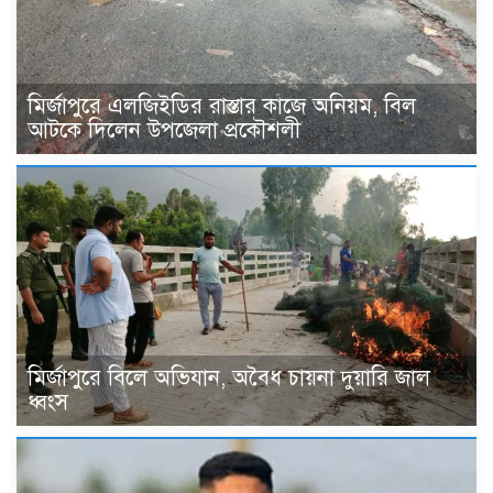
মির্জাপুরে এলজিইডির রাস্তার কাজে অনিয়ম, বিল
আটকে দিলেন উপজেলা প্রকৌশলী
মির্জাপুরে বিলে অভিযান, অবৈধ চায়না দুয়ারি জাল
ধ্বংস