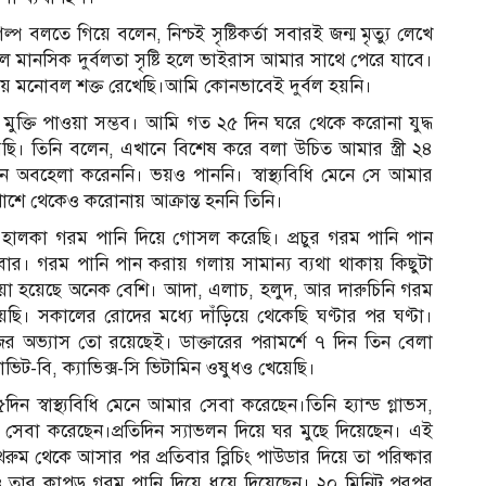
 বলতে গিয়ে বলেন, নিশ্চই সৃষ্টিকর্তা সবারই জন্ম মৃত্যু লেখে
েলে মানসিক দুর্বলতা সৃষ্টি হলে ভাইরাস আমার সাথে পেরে যাবে।
মনোবল শক্ত রেখেছি।আমি কোনভাবেই দুর্বল হয়নি।
ক্তি পাওয়া সম্ভব। আমি গত ২৫ দিন ঘরে থেকে করোনা যুদ্ধ
য়েছি। তিনি বলেন, এখানে বিশেষ করে বলা উচিত আমার স্ত্রী ২৪
বহেলা করেননি। ভয়ও পাননি। স্বাস্থ্যবিধি মেনে সে আমার
ে থেকেও করোনায় আক্রান্ত হননি তিনি।
ালকা গরম পানি দিয়ে গোসল করেছি। প্রচুর গরম পানি পান
র। গরম পানি পান করায় গলায় সামান্য ব্যথা থাকায় কিছুটা
য়া হয়েছে অনেক বেশি। আদা, এলাচ, হলুদ, আর দারুচিনি গরম
়েছি। সকালের রোদের মধ্যে দাঁড়িয়ে থেকেছি ঘণ্টার পর ঘণ্টা।
র অভ্যাস তো রয়েছেই। ডাক্তারের পরামর্শে ৭ দিন তিন বেলা
ভিট-বি, ক্যাভিক্স-সি ভিটামিন ওষুধও খেয়েছি।
 স্বাস্থ্যবিধি মেনে আমার সেবা করেছেন।তিনি হ্যান্ড গ্লাভস,
র সেবা করেছেন।প্রতিদিন স্যাভলন দিয়ে ঘর মুছে দিয়েছেন। এই
 থেকে আসার পর প্রতিবার ব্লিচিং পাউডার দিয়ে তা পরিষ্কার
ার কাপড় গরম পানি দিয়ে ধুয়ে দিয়েছেন। ২০ মিনিট পরপর