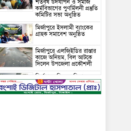
শতবর্ষ উদযাপন ও সমাজ
কর্মবিভাগের পুণর্মিলনী প্রস্তুতি
কমিটির সভা অনুষ্ঠিত
মির্জাপুরে ইসলামী ব্যাংকের
গ্রাহক সমাবেশ অনুষ্ঠিত
মির্জাপুরে এলজিইডির রাস্তার
কাজে অনিয়ম, বিল আটকে
দিলেন উপজেলা প্রকৌশলী
মির্জাপুরে বিলে অভিযান,
অবৈধ চায়না দুয়ারি জাল
ধ্বংস
বেপরোয়া গতির সিএনজি
কেড়ে নিল তরতাজা প্রাণ
মির্জাপুরে বহুরিয়া সরকারি