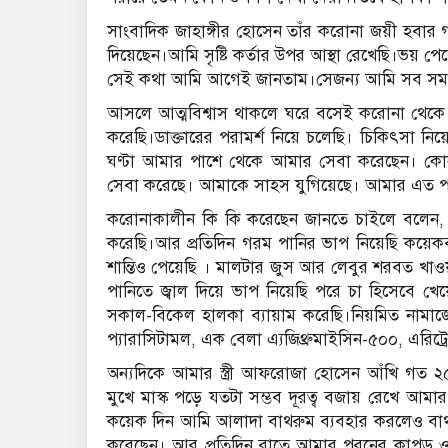
সাংবাদিক জাহাঙ্গীর হোসেন তাঁর করোনা জয়ী হবার গল্প
দিয়েছেন।আমি সৃষ্টি কর্তার উপর আস্থা রেখেছি।ভয় প
সেই কথা আমি আগেই জানতাম।সেজন্য আমি সব সময় 
আসলে আত্মবিশ্বাস থাকলে ঘরে বসেই করোনা থেকে মু
করেছি।ডাক্তারের পরামর্শ নিয়ে চলেছি। চিকিৎসা নি
ঘণ্টা আমার পাশে থেকে আমার সেবা করেছেন। কোন অ
সেবা করেছে। আমাকে সাহস যুগিয়েছে। আমার এত পাশ
করোনাকালীন কি কি করেছেন জানতে চাইলে বলেন, হ
করেছি।আর প্রতিদিন গরম পানির ভাপ নিয়েছি কয়েকবা
শান্তিও পেয়েছি । মালটার জুস আর লেবুর শরবত খাও
পানিতে জ্বাল দিয়ে ভাপ নিয়েছি পরে চা হিসেবে খেয
সকাল-বিকেল হালকা ব্যায়াম করেছি।নিয়মিত নামাজে
প্যারাসিটামল, এক বেলা এ্যজিথ্রুমাইসিন-৫০০, এরিট্রো
অন্যদিকে আমার স্ত্রী আফরোজা হোসেন আঁখি গত ২৫দিন
মুখে মাস্ক পড়ে যতটা সম্ভব দূরত্ব বজায় রেখে আমা
কয়েক দিন আমি আলাদা বাথরুম ব্যবহার করলেও বাথরুম
করেছেন। আর প্রতিদিন রাতে আমার পরনের কাপড় ও ত