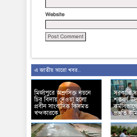
Website
এ জাতীয় আরো খবর..
মির্জাপুরে অশ্রুসিক্ত নয়নে
সরকারি 
চির বিদায় দেওয়া হলো
শতবর্ষ উ
প্রবীন সাংবাদিক কিসমত
কর্মবিভাগে
খন্দকারকে
প্রস্তুতি 