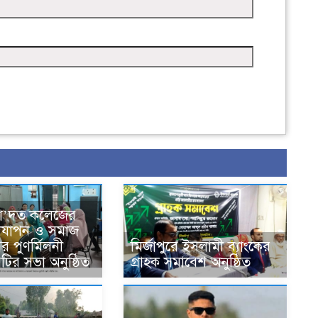
সা’দত কলেজের
দযাপন ও সমাজ
র পুণর্মিলনী
মির্জাপুরে ইসলামী ব্যাংকের
কমিটির সভা অনুষ্ঠিত
গ্রাহক সমাবেশ অনুষ্ঠিত