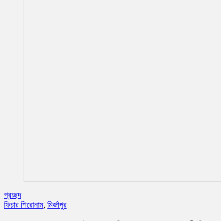
প্রচ্ছদ
ফিচার শিরোনাম
,
মির্জাপুর