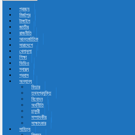
প্রচ্ছদ
মির্জাপুর
টাঙ্গাইল
জাতীয়
রাজনীতি
আন্তর্জাতিক
সারাদেশে
খেলাধুলা
শিক্ষা
ভিডিও
স্বাস্থ্য
প্রবাস
অন্যান্য
ফিচার
তথ্যপ্রযুক্তি
বিনোদন
অর্থনীতি
চাকুরী
সম্পাদকীয়
সাক্ষাৎকার
সাহিত্য
শিল্পঘর