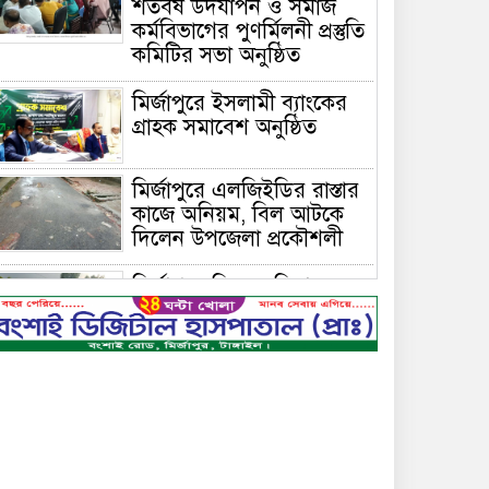
শতবর্ষ উদযাপন ও সমাজ
কর্মবিভাগের পুণর্মিলনী প্রস্তুতি
কমিটির সভা অনুষ্ঠিত
মির্জাপুরে ইসলামী ব্যাংকের
গ্রাহক সমাবেশ অনুষ্ঠিত
মির্জাপুরে এলজিইডির রাস্তার
কাজে অনিয়ম, বিল আটকে
দিলেন উপজেলা প্রকৌশলী
মির্জাপুরে বিলে অভিযান,
অবৈধ চায়না দুয়ারি জাল
ধ্বংস
বেপরোয়া গতির সিএনজি
কেড়ে নিল তরতাজা প্রাণ
মির্জাপুরে বহুরিয়া সরকারি