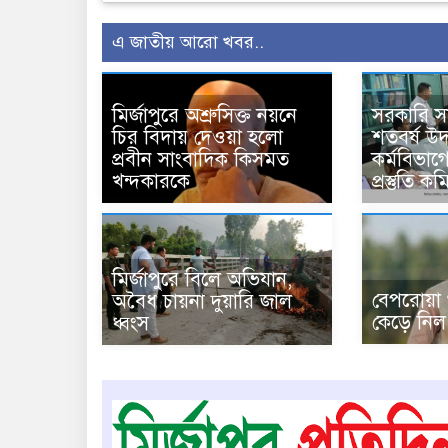
এ জাতীয় আরো খবর..
মির্জাপুরে অশ্রুসিক্ত নয়নে
সরকারি 
চির বিদায় দেওয়া হলো
শতবর্ষ উ
প্রবীন সাংবাদিক কিসমত
কর্মবিভাগে
খন্দকারকে
প্রস্তুতি 
মির্জাপুরে বিলে অভিযান,
বেপরোয়া
অবৈধ চায়না দুয়ারি জাল
কেড়ে নিল 
ধ্বংস