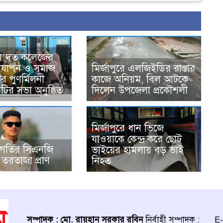
সা’দত কলেজের
দযাপন ও সমাজ
মির্জাপুরে এলজিইডির রাস্তার
র পুণর্মিলনী
কাজে অনিয়ম, বিল আটকে
কমিটির সভা অনুষ্ঠিত
দিলেন উপজেলা প্রকৌশলী
মির্জাপুরে ধান ভিজে
যাওয়াকে কেন্দ্র করে ছোট
 গতির সিএনজি
ভাইয়ের হামলায় বড় ভাই
তরতাজা প্রাণ
নিহত
সম্পাদক : মো. রায়হান সরকার রবিন
নির্বাহী সম্পাদক :
E-