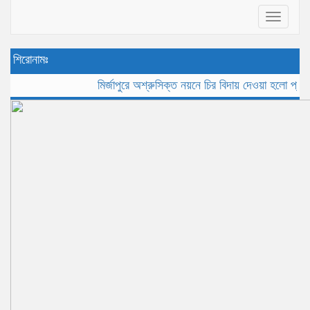
Toggle
navigat
শিরোনামঃ
মির্জাপুরে অশ্রুসিক্ত নয়নে চির বিদায় দেওয়া হলো প্রবীন সাং