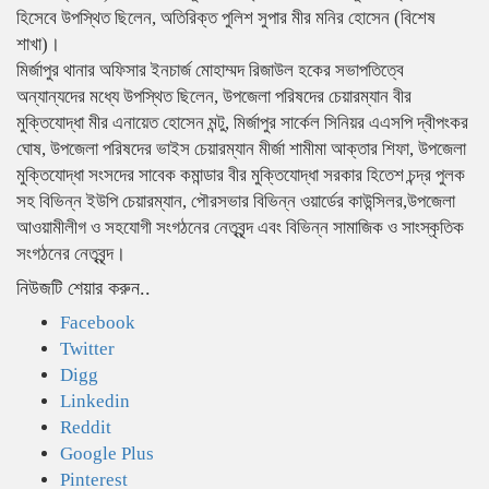
হিসেবে উপস্থিত ছিলেন, অতিরিক্ত পুলিশ সুপার মীর মনির হোসেন (বিশেষ
শাখা)।
মির্জাপুর থানার অফিসার ইনচার্জ মোহাম্মদ রিজাউল হকের সভাপতিত্বে
অন্যান্যদের মধ্যে উপস্থিত ছিলেন, উপজেলা পরিষদের চেয়ারম্যান বীর
মুক্তিযোদ্ধা মীর এনায়েত হোসেন মন্টু, মির্জাপুর সার্কেল সিনিয়র এএসপি দ্বীপংকর
ঘোষ, উপজেলা পরিষদের ভাইস চেয়ারম্যান মীর্জা শামীমা আক্তার শিফা, উপজেলা
মুক্তিযোদ্ধা সংসদের সাবেক কমান্ডার বীর মুক্তিযোদ্ধা সরকার হিতেশ চন্দ্র পুলক
সহ বিভিন্ন ইউপি চেয়ারম্যান, পৌরসভার বিভিন্ন ওয়ার্ডের কাউন্সিলর,উপজেলা
আওয়ামীলীগ ও সহযোগী সংগঠনের নেতৃবৃন্দ এবং বিভিন্ন সামাজিক ও সাংস্কৃতিক
সংগঠনের নেতৃবৃন্দ।
নিউজটি শেয়ার করুন..
Facebook
Twitter
Digg
Linkedin
Reddit
Google Plus
Pinterest