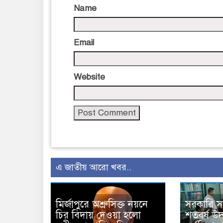
Name
Email
Website
এ জাতীয় আরো খবর..
মির্জাপুরে অশ্রুসিক্ত নয়নে
সরকারি 
চির বিদায় দেওয়া হলো
শতবর্ষ উ