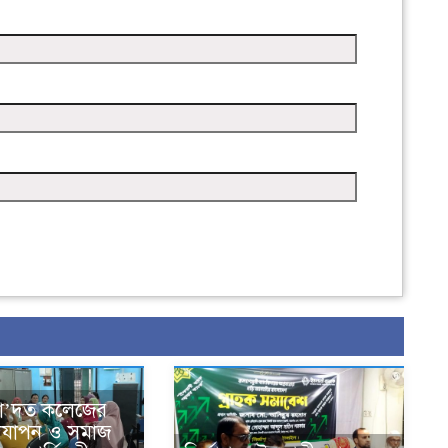
সা’দত কলেজের
দযাপন ও সমাজ