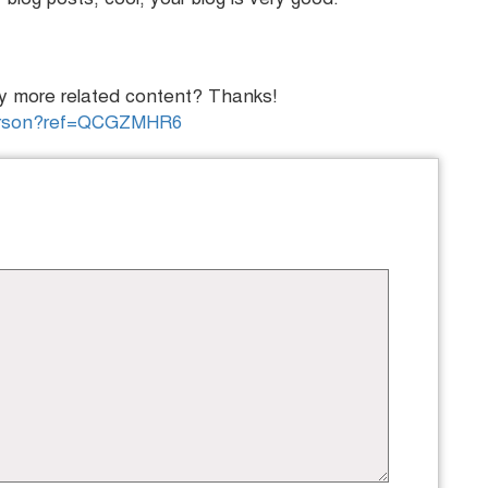
any more related content? Thanks!
/person?ref=QCGZMHR6