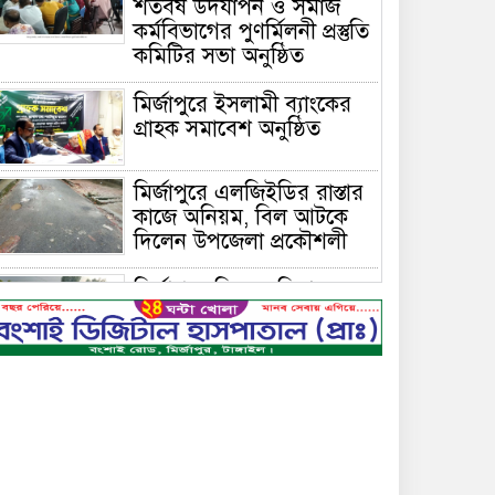
শতবর্ষ উদযাপন ও সমাজ
কর্মবিভাগের পুণর্মিলনী প্রস্তুতি
কমিটির সভা অনুষ্ঠিত
মির্জাপুরে ইসলামী ব্যাংকের
গ্রাহক সমাবেশ অনুষ্ঠিত
মির্জাপুরে এলজিইডির রাস্তার
কাজে অনিয়ম, বিল আটকে
দিলেন উপজেলা প্রকৌশলী
মির্জাপুরে বিলে অভিযান,
অবৈধ চায়না দুয়ারি জাল
ধ্বংস
বেপরোয়া গতির সিএনজি
কেড়ে নিল তরতাজা প্রাণ
মির্জাপুরে বহুরিয়া সরকারি