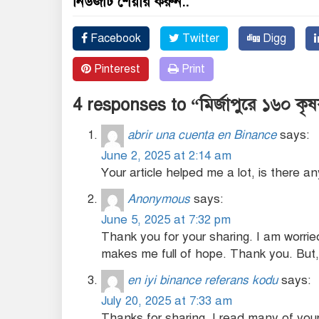
নিউজটি শেয়ার করুন..
Facebook
Twitter
Digg
Pinterest
Print
4 responses to “মির্জাপুরে ১৬০ কৃষ
abrir una cuenta en Binance
says:
June 2, 2025 at 2:14 am
Your article helped me a lot, is there 
Anonymous
says:
June 5, 2025 at 7:32 pm
Thank you for your sharing. I am worried 
makes me full of hope. Thank you. But,
en iyi binance referans kodu
says:
July 20, 2025 at 7:33 am
Thanks for sharing. I read many of your 