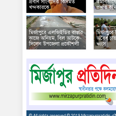
প্রবীন সাংবাদিক কিসমত
কর্মবিভাগে
খন্দকারকে
প্রস্তুতি 
মির্জাপুরে এলজিইডির রাস্তার
মির্জাপুর
কাজে অনিয়ম, বিল আটকে
অবৈধ চায়
দিলেন উপজেলা প্রকৌশলী
ধ্বংস
© All rights reserved © 2019 Mirzapurpratidin এ