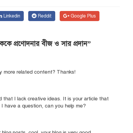
Linkedin
Reddit
Google Plus
ককে প্রণোদনার বীজ ও সার প্রদান”
any more related content? Thanks!
that I lack creative ideas. It is your article that
 I have a question, can you help me?
blog posts, cool, your blog is very good.