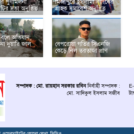
র পুণর্মিলনী
মির্জাপুরে ইসলামী ব্যাংকের
কমিটির সভা অনুষ্ঠিত
গ্রাহক সমাবেশ অনুষ্ঠিত
ে বিলে অভিযান,
বেপরোয়া গতির সিএনজি
না দুয়ারি জাল
কেড়ে নিল তরতাজা প্রাণ
সম্পাদক : মো. রায়হান সরকার রবিন
নির্বাহী সম্পাদক :
E-
মো. সাদিকুল ইসলাম সজীব
টা
ই ওয়েবসাইটের কোনো লেখা, ভিডিও