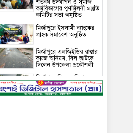
শতবর্ষ উদযাপন ও সমাজ
কর্মবিভাগের পুণর্মিলনী প্রস্তুতি
কমিটির সভা অনুষ্ঠিত
মির্জাপুরে ইসলামী ব্যাংকের
গ্রাহক সমাবেশ অনুষ্ঠিত
মির্জাপুরে এলজিইডির রাস্তার
কাজে অনিয়ম, বিল আটকে
দিলেন উপজেলা প্রকৌশলী
মির্জাপুরে বিলে অভিযান,
অবৈধ চায়না দুয়ারি জাল
ধ্বংস
বেপরোয়া গতির সিএনজি
কেড়ে নিল তরতাজা প্রাণ
মির্জাপুরে বহুরিয়া সরকারি