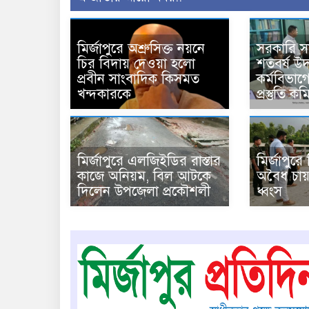
মির্জাপুরে অশ্রুসিক্ত নয়নে
সরকারি 
চির বিদায় দেওয়া হলো
শতবর্ষ উ
প্রবীন সাংবাদিক কিসমত
কর্মবিভাগে
খন্দকারকে
প্রস্তুতি 
মির্জাপুরে এলজিইডির রাস্তার
মির্জাপুর
কাজে অনিয়ম, বিল আটকে
অবৈধ চায়
দিলেন উপজেলা প্রকৌশলী
ধ্বংস