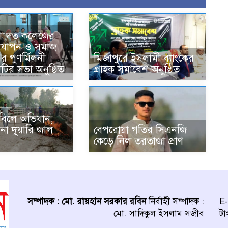
সা’দত কলেজের
দযাপন ও সমাজ
র পুণর্মিলনী
মির্জাপুরে ইসলামী ব্যাংকের
কমিটির সভা অনুষ্ঠিত
গ্রাহক সমাবেশ অনুষ্ঠিত
ে বিলে অভিযান,
বেপরোয়া গতির সিএনজি
না দুয়ারি জাল
কেড়ে নিল তরতাজা প্রাণ
সম্পাদক : মো. রায়হান সরকার রবিন
নির্বাহী সম্পাদক :
E-
মো. সাদিকুল ইসলাম সজীব
টা