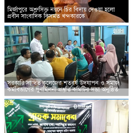
মির্জাপুরে অশ্রুসিক্ত নয়নে চির বিদায় দেওয়া হলো
প্রবীন সাংবাদিক কিসমত খন্দকারকে
সরকারি সা’দত কলেজের শতবর্ষ উদযাপন ও সমাজ
কর্মবিভাগের পুণর্মিলনী প্রস্তুতি কমিটির সভা অনুষ্ঠিত