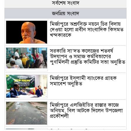
সর্বশেষ সংবাদ
জনপ্রিয় সংবাদ
মির্জাপুরে অশ্রুসিক্ত নয়নে চির বিদায়
দেওয়া হলো প্রবীন সাংবাদিক কিসমত
খন্দকারকে
সরকারি সা’দত কলেজের শতবর্ষ
উদযাপন ও সমাজ কর্মবিভাগের
পুণর্মিলনী প্রস্তুতি কমিটির সভা অনুষ্ঠিত
মির্জাপুরে ইসলামী ব্যাংকের গ্রাহক
সমাবেশ অনুষ্ঠিত
মির্জাপুরে এলজিইডির রাস্তার কাজে
অনিয়ম, বিল আটকে দিলেন উপজেলা
প্রকৌশলী