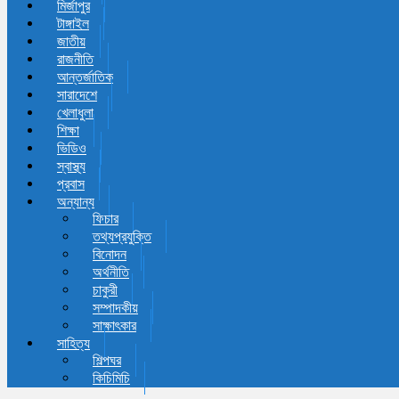
মির্জাপুর
টাঙ্গাইল
জাতীয়
রাজনীতি
আন্তর্জাতিক
সারাদেশে
খেলাধুলা
শিক্ষা
ভিডিও
স্বাস্থ্য
প্রবাস
অন্যান্য
ফিচার
তথ্যপ্রযুক্তি
বিনোদন
অর্থনীতি
চাকুরী
সম্পাদকীয়
সাক্ষাৎকার
সাহিত্য
শিল্পঘর
কিচিমিচি