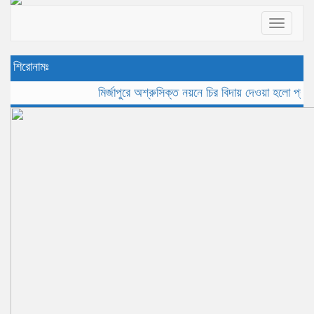
Toggle
navigat
শিরোনামঃ
মির্জাপুরে অশ্রুসিক্ত নয়নে চির বিদায় দেওয়া হলো প্রবীন সাংব