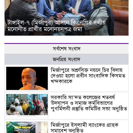
টাঙ্গাইল-৭ (মির্জাপুর) আসনে বিএনপির দলীয়
মনোনীত প্রার্থীর মনোনয়নপত্র জমা
সর্বশেষ সংবাদ
জনপ্রিয় সংবাদ
মির্জাপুরে অশ্রুসিক্ত নয়নে চির বিদায়
দেওয়া হলো প্রবীন সাংবাদিক কিসমত
খন্দকারকে
সরকারি সা’দত কলেজের শতবর্ষ
উদযাপন ও সমাজ কর্মবিভাগের
পুণর্মিলনী প্রস্তুতি কমিটির সভা অনুষ্ঠিত
মির্জাপুরে ইসলামী ব্যাংকের গ্রাহক
সমাবেশ অনুষ্ঠিত