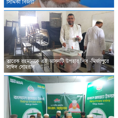
সিদ্দিকী বিজয়ী
তারেক রহমানকে এই আসনটি উপহার দিব -মির্জাপুরে
সাঈদ সোহরাব