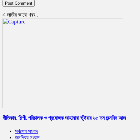
এ জাতীয় আরো খবর..
গীতিকার, শিল্পী, পরিচালক ও প্রযোজক জাহানারা ভুঁইয়ার ৬৫ তম জন্মদিন আজ
সর্বশেষ সংবাদ
জনপ্রিয় সংবাদ